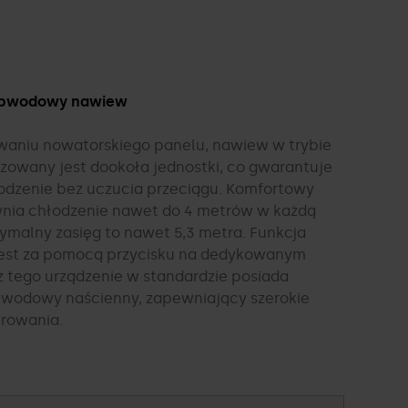
obwodowy nawiew
owaniu nowatorskiego panelu, nawiew w trybie
izowany jest dookoła jednostki, co gwarantuje
odzenie bez uczucia przeciągu. Komfortowy
nia chłodzenie nawet do 4 metrów w każdą
ymalny zasięg to nawet 5,3 metra. Funkcja
est za pomocą przycisku na dedykowanym
z tego urządzenie w standardzie posiada
ewodowy naścienny, zapewniający szerokie
erowania.