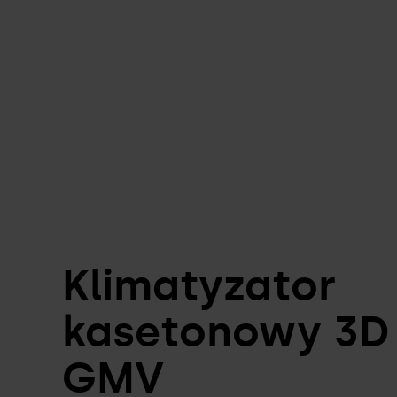
Sterowniki i akce
CENNIKI I KATALOGI
PORÓWNYWAR
KLIMATYZATO
Klimatyzator
kasetonowy 3D
GMV