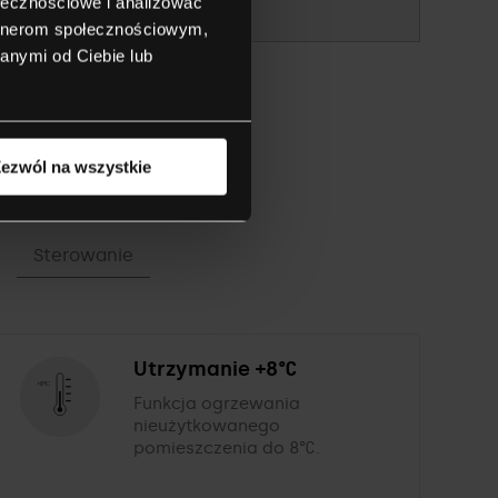
ołecznościowe i analizować
artnerom społecznościowym,
anymi od Ciebie lub
ezwól na wszystkie
Sterowanie
Utrzymanie +8°C
Funkcja ogrzewania
nieużytkowanego
pomieszczenia do 8°C.