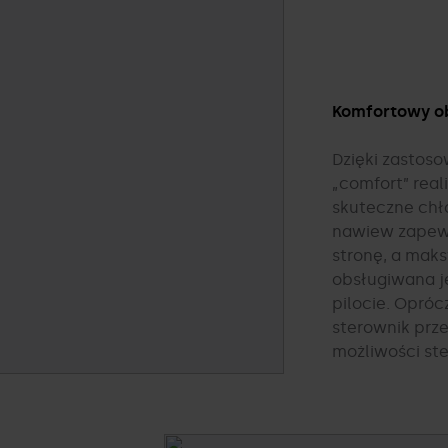
Komfortowy 
Dzięki zastos
„comfort” real
skuteczne chł
nawiew zapew
stronę, a maks
obsługiwana j
pilocie. Opróc
sterownik prz
możliwości st