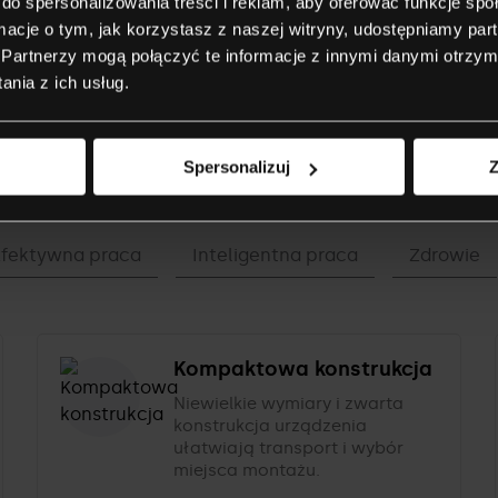
do spersonalizowania treści i reklam, aby oferować funkcje sp
ormacje o tym, jak korzystasz z naszej witryny, udostępniamy p
Partnerzy mogą połączyć te informacje z innymi danymi otrzym
nia z ich usług.
Poznaj wszystkie funkcje
Spersonalizuj
Z
Efektywna praca
Inteligentna praca
Zdrowie
Kompaktowa konstrukcja
Niewielkie wymiary i zwarta
konstrukcja urządzenia
ułatwiają transport i wybór
miejsca montażu.