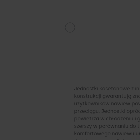
soria GMV
KA
RÓW
Jednostki kasetonowe z in
konstrukcji gwarantują zn
użytkowników nawiew powi
przeciągu. Jednostki opr
powietrza w chłodzeniu i g
szerszy w porównaniu do 
komfortowego nawiewu ur