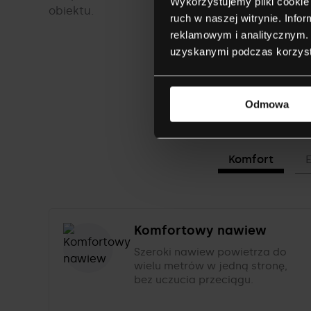
Wykorzystujemy pliki cookie 
obiektu.
ruch w naszej witrynie. Inf
reklamowym i analitycznym. 
uzyskanymi podczas korzysta
Odmowa
Komfort
Komfortowy nawiew
Szeroki nawiew powietrza do
wielu metrów w jedną stronę,
bez uczucia przeciągu.