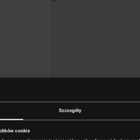
ca do
Szczegóły
 jest
 plików cookie
unkcjonowanie