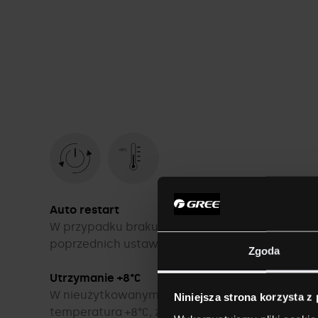
Auto restart
W przypadku braku zasilania urządzenie powra
poprzednich ustawień.
Zgoda
Utrzymanie +8°C
W nieużytkowanym pomieszczeniu utrzymywana
Niniejsza strona korzysta z
temperatura +8°C, zapewniająca prawidłowe f