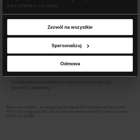
korzystania z ich usług.
Osuszanie
Zezwól na wszystkie
Urządzenie umożliwiające inteligentną pracę w trybie
osuszania powietrza w pomieszczeniu.
Spersonalizuj
Pionowa i pozioma żaluzja
Odmowa
Urządzenie wyposażone w automatyczną żaluzję
poziomą i pionową.
Sterowanie BMS - do integracji Modbus RTU konieczne sterowniki
XK76. Do integracji BACnet konieczne sterowniki XK76 oraz bramka
ME30-44/D2(B)