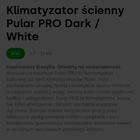
Klimatyzator ścienny
Akcesoria do klimatyzacji
Jak skonfigurować sterowanie WiFi i
Ekologia z Gree
rozwiązać problemy?
Pular PRO Dark /
CENNIKI I KATALOGI
Twoje zdrowie z Gree
White
Pliki do pobrania
PORÓWNYWARKA KLIMATYZATORÓW
Showroom Gree
R32
2,7 - 7,1 kW
Kariera w Gree
Inspirowany klasyką. Otwarty na nowoczesność
Najnowsza kolekcja Pular PRO to kontynuacja
Kontakt
kultowej już serii klimatyzatorów Pular. Przy
zachowaniu prostej formy i estetyki w duchu minimal
urządzenia zyskały nowy, mocny kolor i całe spektrum
funkcji i udogodnień. Pular PRO to klimatyzator, który
nie tylko efektywnie chłodzi, ale także wydajnie
ogrzewa. Szeroki zakres temperatur pracy oraz
fabryczne podgrzewanie karteru sprężarki i tacy
kondensatu gwarantują niezawodne działanie nawet
w skrajnych warunkach polskiego klimatu.