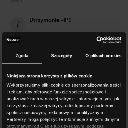
pilocie.
Utrzymanie +8°C
Funkcja ogrzewania nieużytkowanego pomieszczenia do
8°C.
Zgoda
Szczegóły
O plikach cookies
7 biegów wentylatora
Niniejsza strona korzysta z plików cookie
Urządzenie wyposażone w 7 biegów wentylatora
jednostki wewnętrznej.
Wykorzystujemy pliki cookie do spersonalizowania treści
i reklam, aby oferować funkcje społecznościowe i
analizować ruch w naszej witrynie. Informacje o tym, jak
3 tryby snu
korzystasz z naszej witryny, udostępniamy partnerom
społecznościowym, reklamowym i analitycznym.
Partnerzy mogą połączyć te informacje z innymi danymi
Funkcja trzech różnych trybów pracy nocnej jednostki
(obniżenie nastaw temperatur zwiększające komfort).
otrzymanymi od Ciebie lub uzyskanymi podczas