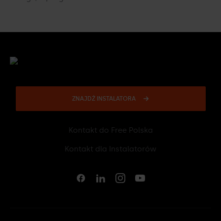
ZNAJDŹ INSTALATORA
Kontakt do Free Polska
12 307 06 40
Kontakt dla Instalatorów
12 431 33 27