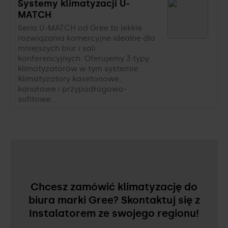
Systemy klimatyzacji U-
MATCH
Seria U-MATCH od Gree to lekkie
rozwiązania komercyjne idealne dla
mniejszych biur i sali
konferencyjnych. Oferujemy 3 typy
klimatyzatorów w tym systemie:
Klimatyzatory kasetonowe,
kanałowe i przypodłogowo-
sufitowe.
Chcesz zamówić klimatyzację do
biura marki Gree? Skontaktuj się z
Instalatorem ze swojego regionu!