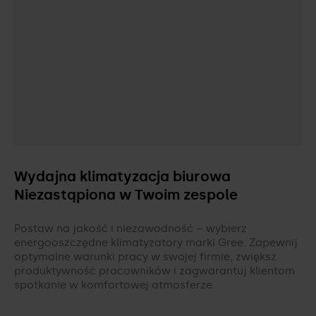
Akcesoria do klimatyzacji
Jak skonfigurować sterowanie WiFi i
Ekologia z Gree
rozwiązać problemy?
CENNIKI I KATALOGI
Twoje zdrowie z Gree
Pliki do pobrania
PORÓWNYWARKA KLIMATYZATORÓW
Showroom Gree
Kariera w Gree
Kontakt
Wydajna klimatyzacja biurowa
Niezastąpiona w Twoim zespole
Postaw na jakość i niezawodność – wybierz
energooszczędne klimatyzatory marki Gree. Zapewnij
optymalne warunki pracy w swojej firmie, zwiększ
produktywność pracowników i zagwarantuj klientom
spotkanie w komfortowej atmosferze.