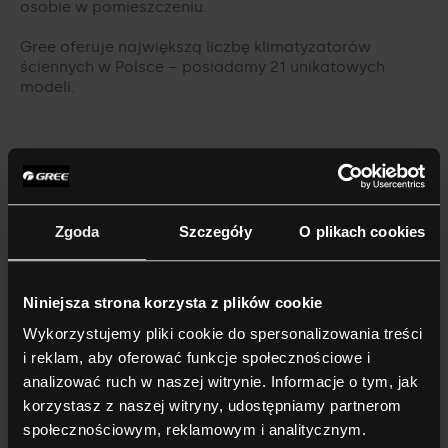
osobie w pomieszczeniu.
Gree oferuje największą liczbę klimatyzatorów
ściennych w Polsce – posiadamy 21 unikatowych
modeli.
Rekomendowane klimatyzatory
do biura
Zgoda
Szczegóły
O plikach cookies
Klimatyzatory Ścienne
Idealnie prezentują się w każdym
Niniejsza strona korzysta z plików cookie
biurze podnosząc jego prestiż i
Wykorzystujemy pliki cookie do spersonalizowania treści
zwiększając komfort pracowników.
i reklam, aby oferować funkcje społecznościowe i
analizować ruch w naszej witrynie. Informacje o tym, jak
Klimatyzatory Kanałowe
korzystasz z naszej witryny, udostępniamy partnerom
Urządzenia pozwalające na montaż
społecznościowym, reklamowym i analitycznym.
w suficie, dzięki czemu są