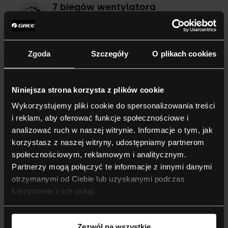
7 biegów wentylatora
Urządzenie wyposażone w 7 biegów wentylatora
jednostki wewnętrznej.
Zgoda
Szczegóły
O plikach cookies
3 tryby snu
Niniejsza strona korzysta z plików cookie
Wykorzystujemy pliki cookie do spersonalizowania treści
Funkcja trzech różnych trybów pracy nocnej jednostki
i reklam, aby oferować funkcje społecznościowe i
(obniżenie nastaw temperatur zwiększające komfort).
analizować ruch w naszej witrynie. Informacje o tym, jak
korzystasz z naszej witryny, udostępniamy partnerom
Osuszanie
społecznościowym, reklamowym i analitycznym.
Partnerzy mogą połączyć te informacje z innymi danymi
otrzymanymi od Ciebie lub uzyskanymi podczas
Urządzenie umożliwiające inteligentną pracę w trybie
korzystania z ich usług.
osuszania powietrza w pomieszczeniu.
Zezwól na wszystkie