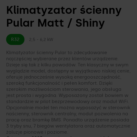
Klimatyzator ścienny
Akcesoria do klimatyzacji
Jak skonfigurować sterowanie WiFi i
Ekologia z Gree
rozwiązać problemy?
Pular Matt / Shiny
CENNIKI I KATALOGI
Twoje zdrowie z Gree
Pliki do pobrania
R32
2,5 - 6,2 kW
PORÓWNYWARKA KLIMATYZATORÓW
Showroom Gree
Klimatyzator ścienny Pular to zdecydowanie
Kariera w Gree
najczęściej wybierane przez klientów urządzenie.
Dzieje się tak z kilku powodów. Ten klasyczny w swym
wyglądzie model, dostępny w wyjątkowo niskiej cenie,
Kontakt
oferuje jednocześnie wysoką energooszczędność,
szeroką funkcjonalność i pełen komfort. Dzięki
szerokim możliwościom sterowania, jego obsługa
jest prosta i wygodna. Wyposażony został bowiem w
standardzie w pilot bezprzewodowy oraz moduł WiFi.
Opcjonalnie model ten można wyposażyć w sterownik
naścienny, sterownik centralny, moduł pozwolenia na
pracę oraz bramkę BMS. Ponadto urządzenie posiada
3 tryby snu, 7 biegów wentylatora oraz automatycznie
żaluzje pionowe i poziome.