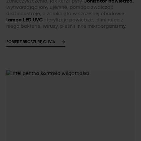
zanieczyszczenia, jak kurz i pyły.
Jonizator powietrza,
wytwarzając jony ujemne, pomaga zwalczać
drobnoustroje, a zamknięta w szczelnej obudowie
lampa LED UVC
sterylizuje powietrze, eliminując z
niego bakterie, wirusy, pleśń i inne mikroorganizmy.
POBIERZ BROSZURĘ CLIVIA