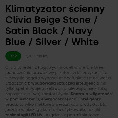
Klimatyzator ścienny
Akcesoria do klimatyzacji
Jak skonfigurować sterowanie WiFi i
Ekologia z Gree
rozwiązać problemy?
Clivia Beige Stone /
CENNIKI I KATALOGI
Twoje zdrowie z Gree
Satin Black / Navy
Pliki do pobrania
PORÓWNYWARKA KLIMATYZATORÓW
Showroom Gree
Blue / Silver / White
Kariera w Gree
R32
2,70 - 7,10 kW
Kontakt
Clivia to jeden z flagowych modeli w ofercie Gree i
jednocześnie prawdziwy przełom w klimatyzacji. To
niezwykle bogato wyposażone w funkcje i możliwości
urządzenie
z wbudowaną sztuczną inteligencją
nie
tylko spełni Twoje oczekiwania, ale wspólnie z Tobą
zaprojektuje Twój komfort życia!
Kontrola wilgotności
w pomieszczeniu, energooszczędna i inteligenta
praca,
to tylko niektóre z wyróżników produktu. Dla
jeszcze większego komfortu użytkownika, dzięki
technologii LED UV
, urządzenie potrafi skutecznie