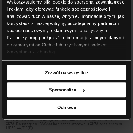
Wykorzystujemy pliki cookie do spersonalizowania treści
i reklam, aby oferować funkcje społecznościowe i
Urządzenie umożliwiające inteligentną pracę w trybie
osuszania powietrza w pomieszczeniu.
analizować ruch w naszej witrynie. Informacje o tym, jak
korzystasz z naszej witryny, udostępniamy partnerom
społecznościowym, reklamowym i analitycznym.
Tryb pracy nocnej
Partnerzy mogą połączyć te informacje z innymi danymi
otrzymanymi od Ciebie lub uzyskanymi podczas
korzystania z ich usług.
Funkcja umożliwiająca automatyczne dostosowanie
nastaw pracy urządzenia w trybie pracy nocnej.
Zezwól na wszystkie
Tryb ultra cichy
Spersonalizuj
Możliwość pracy urządzenia z ograniczonym poziomem
hałasu do minimum.
Odmowa
Sterowanie BMS - do integracji Modbus RTU konieczne sterowniki
XK76. Do integracji BACnet konieczne sterowniki XK76 oraz bramka
ME30-44/D2(B).