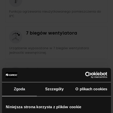
Funkcja ogrzewania nieużytkowanego pomieszczenia do
8°C.
7 biegów wentylatora
Urządzenie wyposażone w 7 biegów wentylatora
jednostki wewnętrznej.
3 tryby snu
Funkcja trzech różnych trybów pracy nocnej jednostki
Zgoda
Szczegóły
O plikach cookies
(obniżenie nastaw temperatur zwiększające komfort).
Osuszanie
Niniejsza strona korzysta z plików cookie